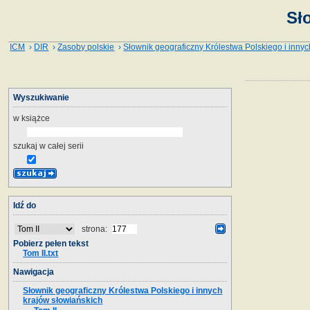
Sł
ICM
›
DIR
›
Zasoby polskie
›
Słownik geograficzny Królestwa Polskiego i innyc
Wyszukiwanie
w książce
szukaj w całej serii
Idź do
strona:
Pobierz pełen tekst
Tom II.txt
Nawigacja
Słownik geograficzny Królestwa Polskiego i innych
krajów słowiańskich