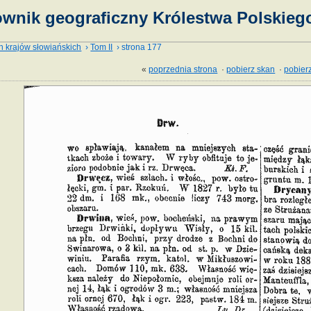
ownik geograficzny Królestwa Polskiego
h krajów słowiańskich
›
Tom II
› strona 177
«
poprzednia strona
·
pobierz skan
·
pobierz