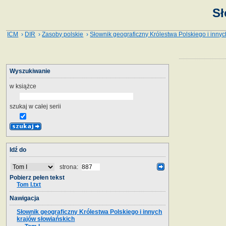
Sł
ICM
›
DIR
›
Zasoby polskie
›
Słownik geograficzny Królestwa Polskiego i innyc
Wyszukiwanie
w książce
szukaj w całej serii
Idź do
strona:
Pobierz pełen tekst
Tom I.txt
Nawigacja
Słownik geograficzny Królestwa Polskiego i innych
krajów słowiańskich