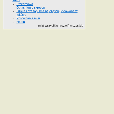
Tom I
Przedmowa
Objaśnienie skróceń
Dzieła i czasopisma najczęściej cytowane w
tekście
Porównanie miar
Hasła
zwiń wszystkie
|
rozwiń wszystkie