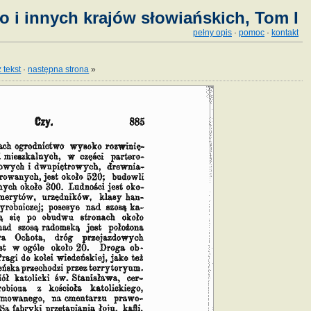
o i innych krajów słowiańskich, Tom I
pełny opis
·
pomoc
·
kontakt
 tekst
·
następna strona
»