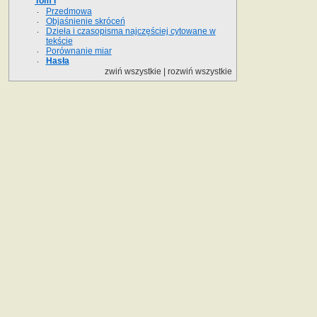
Tom I
Przedmowa
Objaśnienie skróceń
Dzieła i czasopisma najczęściej cytowane w
tekście
Porównanie miar
Hasła
zwiń wszystkie
|
rozwiń wszystkie