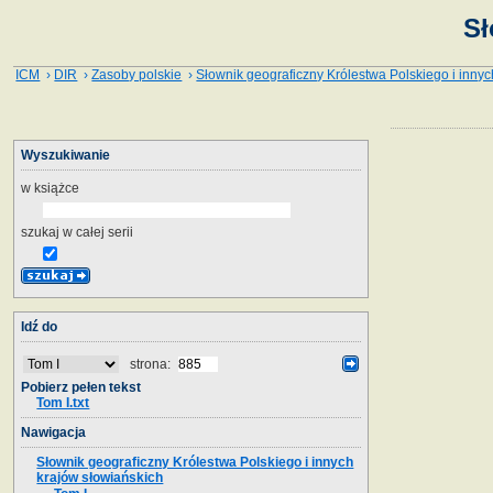
Sł
ICM
›
DIR
›
Zasoby polskie
›
Słownik geograficzny Królestwa Polskiego i innyc
Wyszukiwanie
w książce
szukaj w całej serii
Idź do
strona:
Pobierz pełen tekst
Tom I.txt
Nawigacja
Słownik geograficzny Królestwa Polskiego i innych
krajów słowiańskich