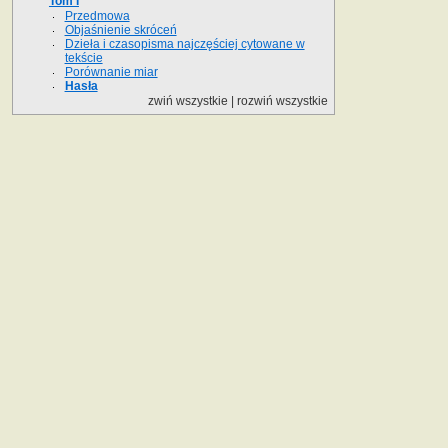
Tom I
Przedmowa
Objaśnienie skróceń
Dzieła i czasopisma najczęściej cytowane w
tekście
Porównanie miar
Hasła
zwiń wszystkie
|
rozwiń wszystkie