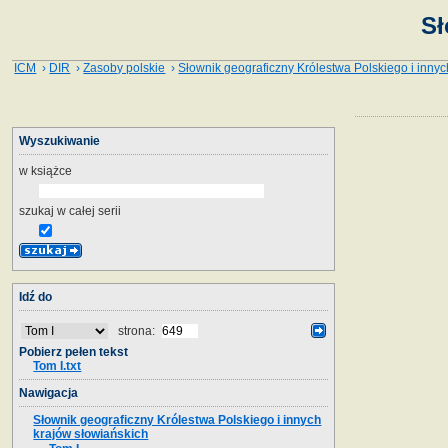
Sł
ICM
›
DIR
›
Zasoby polskie
›
Słownik geograficzny Królestwa Polskiego i innyc
Wyszukiwanie
w książce
szukaj w całej serii
Idź do
strona:
Pobierz pełen tekst
Tom I.txt
Nawigacja
Słownik geograficzny Królestwa Polskiego i innych
krajów słowiańskich