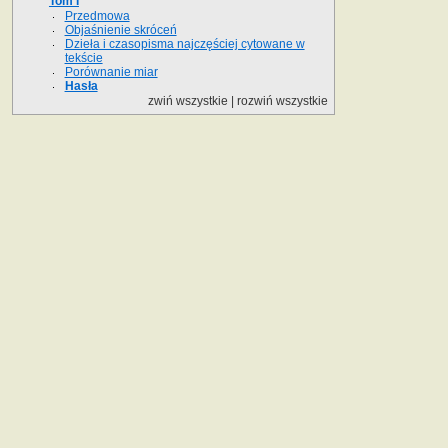
Tom I
Przedmowa
Objaśnienie skróceń
Dzieła i czasopisma najczęściej cytowane w
tekście
Porównanie miar
Hasła
zwiń wszystkie
|
rozwiń wszystkie