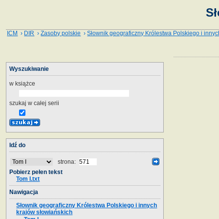
Sł
ICM
›
DIR
›
Zasoby polskie
›
Słownik geograficzny Królestwa Polskiego i innyc
Wyszukiwanie
w książce
szukaj w całej serii
Idź do
strona:
Pobierz pełen tekst
Tom I.txt
Nawigacja
Słownik geograficzny Królestwa Polskiego i innych
krajów słowiańskich