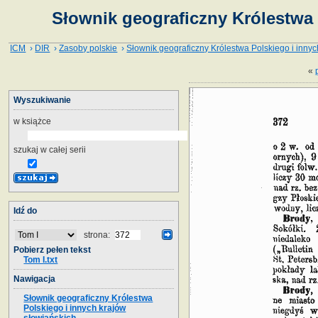
Słownik geograficzny Królestwa 
ICM
›
DIR
›
Zasoby polskie
›
Słownik geograficzny Królestwa Polskiego i innyc
«
Wyszukiwanie
w książce
szukaj w całej serii
Idź do
strona:
Pobierz pełen tekst
Tom I.txt
Nawigacja
Słownik geograficzny Królestwa
Polskiego i innych krajów
słowiańskich