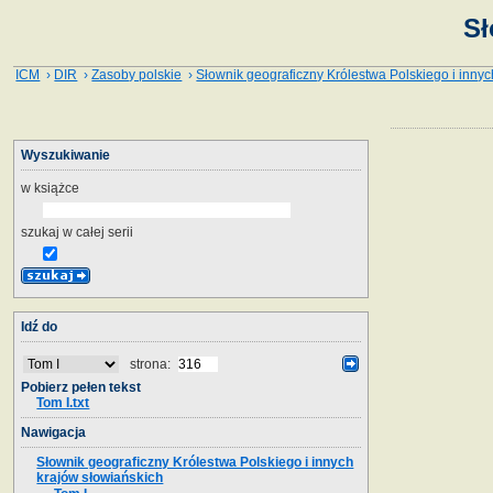
Sł
ICM
›
DIR
›
Zasoby polskie
›
Słownik geograficzny Królestwa Polskiego i innyc
Wyszukiwanie
w książce
szukaj w całej serii
Idź do
strona:
Pobierz pełen tekst
Tom I.txt
Nawigacja
Słownik geograficzny Królestwa Polskiego i innych
krajów słowiańskich