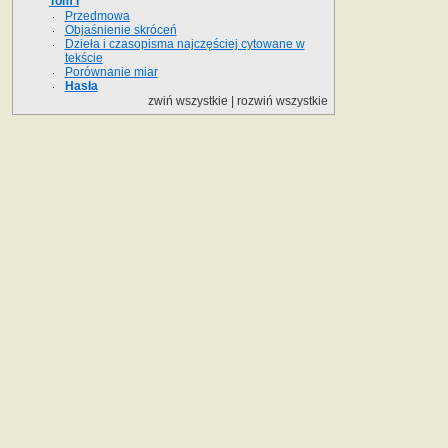
Tom I
Przedmowa
Objaśnienie skróceń
Dzieła i czasopisma najczęściej cytowane w
tekście
Porównanie miar
Hasła
zwiń wszystkie
|
rozwiń wszystkie