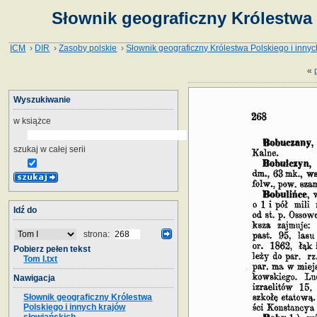
Słownik geograficzny Królestwa 
ICM
›
DIR
›
Zasoby polskie
›
Słownik geograficzny Królestwa Polskiego i innyc
«
Wyszukiwanie
w książce
szukaj w całej serii
Idź do
strona:
Pobierz pełen tekst
Tom I.txt
Nawigacja
Słownik geograficzny Królestwa
Polskiego i innych krajów
słowiańskich