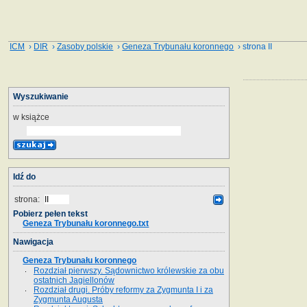
ICM
›
DIR
›
Zasoby polskie
›
Geneza Trybunału koronnego
› strona II
Wyszukiwanie
w książce
Idź do
strona:
Pobierz pełen tekst
Geneza Trybunału koronnego.txt
Nawigacja
Geneza Trybunału koronnego
Rozdział pierwszy. Sądownictwo królewskie za obu
ostatnich Jagiellonów
Rozdział drugi. Próby reformy za Zygmunta I i za
Zygmunta Augusta