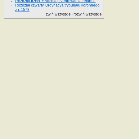
Rozdział trzeci. Szlachta przeprowadza reformę
Rozdział czwarty. Ordynacya trybunału koronnego
z r. 1578
zwiń wszystkie
|
rozwiń wszystkie