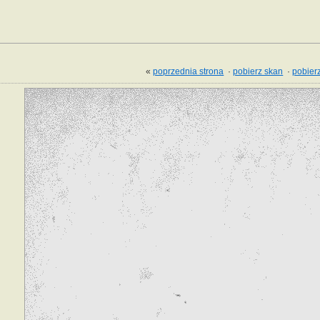
«
poprzednia strona
·
pobierz skan
·
pobierz