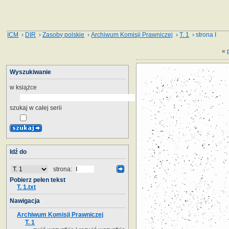
ICM
›
DIR
›
Zasoby polskie
›
Archiwum Komisji Prawniczej
›
T. 1
› strona I
«
Wyszukiwanie
w książce
szukaj w całej serii
Idź do
strona:
Pobierz pełen tekst
T. 1.txt
Nawigacja
Archiwum Komisji Prawniczej
T. 1