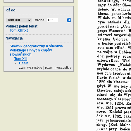
Idź do
strona:
Pobierz pełen tekst
Tom XIII.txt
Nawigacja
Słownik geograficzny Królestwa
Polskiego i innych krajów
słowiańskich
Tom XIII
Hasła
zwiń wszystkie
|
rozwiń wszystkie