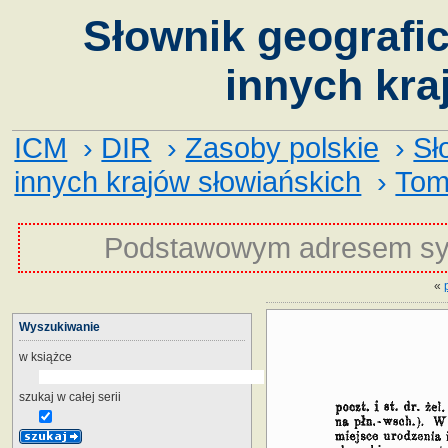
Słownik geografic
innych kra
ICM
›
DIR
›
Zasoby polskie
›
Sł
innych krajów słowiańskich
›
Tom
Podstawowym adresem sy
«
Wyszukiwanie
w książce
szukaj w całej serii