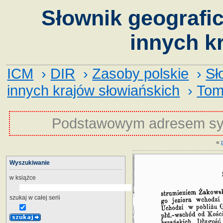
Słownik geografic
innych k
ICM
›
DIR
›
Zasoby polskie
›
Sł
innych krajów słowiańskich
›
Tom
Podstawowym adresem sy
«
Wyszukiwanie
w książce
szukaj w całej serii