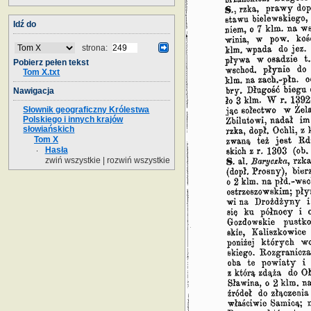
Idź do
strona:
Pobierz pełen tekst
Tom X.txt
Nawigacja
Słownik geograficzny Królestwa
Polskiego i innych krajów
słowiańskich
Tom X
Hasła
zwiń wszystkie
|
rozwiń wszystkie