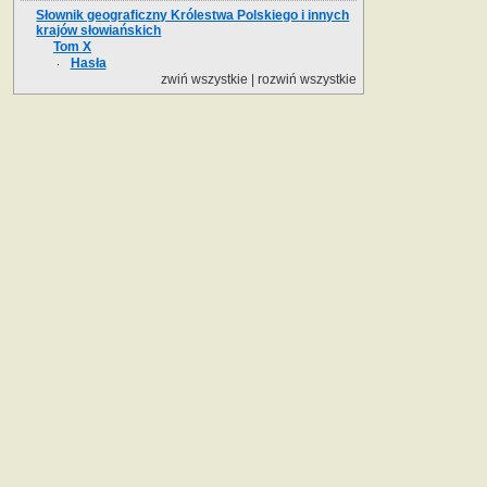
Słownik geograficzny Królestwa Polskiego i innych
krajów słowiańskich
Tom X
Hasła
zwiń wszystkie
|
rozwiń wszystkie