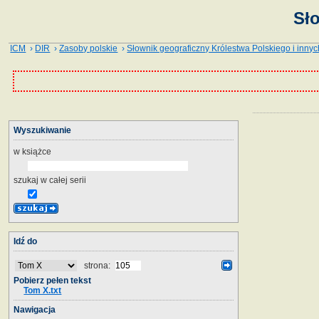
Sł
ICM
›
DIR
›
Zasoby polskie
›
Słownik geograficzny Królestwa Polskiego i innyc
Wyszukiwanie
w książce
szukaj w całej serii
Idź do
strona:
Pobierz pełen tekst
Tom X.txt
Nawigacja