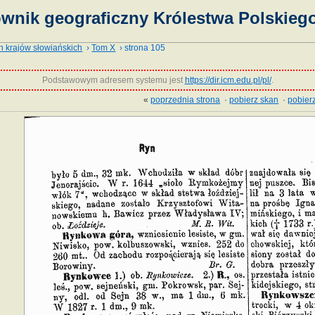
ownik geograficzny Królestwa Polskiego
h krajów słowiańskich
›
Tom X
› strona 105
Podstawowym adresem systemu jest
https://dir.icm.edu.pl/pl/
.
«
poprzednia strona
·
pobierz skan
·
pobierz