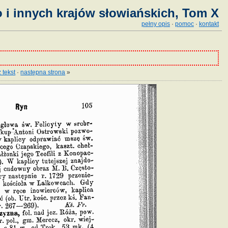
 i innych krajów słowiańskich, Tom X
pełny opis
·
pomoc
·
kontakt
 tekst
·
następna strona
»