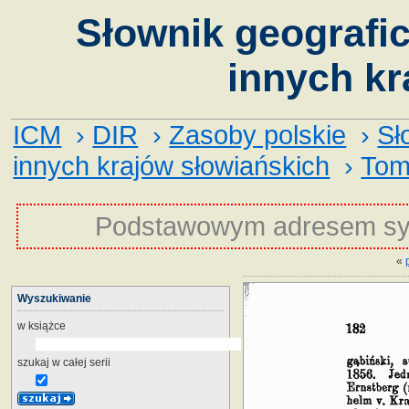
Słownik geografic
innych kr
ICM
›
DIR
›
Zasoby polskie
›
Sł
innych krajów słowiańskich
›
Tom
Podstawowym adresem sy
«
Wyszukiwanie
w książce
szukaj w całej serii