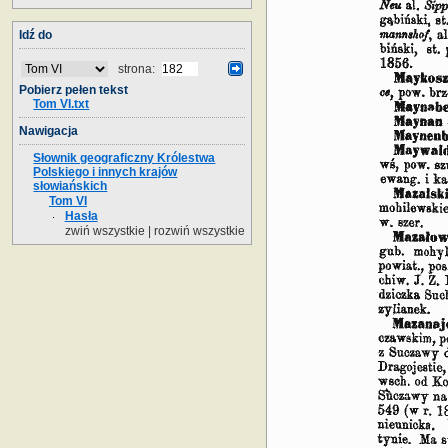
Idź do
strona:
Pobierz pełen tekst
Tom VI.txt
Nawigacja
Słownik geograficzny Królestwa
Polskiego i innych krajów
słowiańskich
Tom VI
Hasła
zwiń wszystkie
|
rozwiń wszystkie