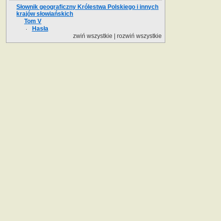
Słownik geograficzny Królestwa Polskiego i innych
krajów słowiańskich
Tom V
Hasła
zwiń wszystkie
|
rozwiń wszystkie