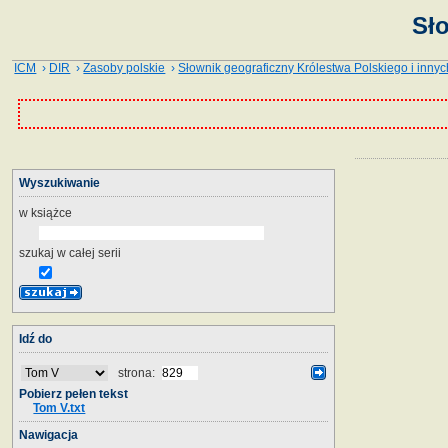
Sł
ICM
›
DIR
›
Zasoby polskie
›
Słownik geograficzny Królestwa Polskiego i innyc
Wyszukiwanie
w książce
szukaj w całej serii
Idź do
strona:
Pobierz pełen tekst
Tom V.txt
Nawigacja