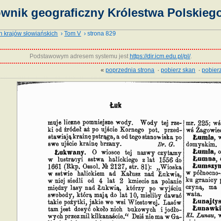
ownik geograficzny Królestwa Polskiego
h krajów słowiańskich
›
Tom V
› strona 829
Podstawowym adresem systemu jest
https://dir.icm.edu.pl/pl/
.
«
poprzednia strona
·
pobierz skan
·
pobierz