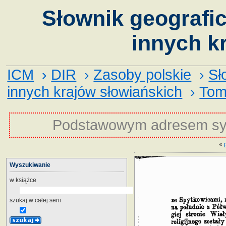
Słownik geografic
innych k
ICM
›
DIR
›
Zasoby polskie
›
Sł
innych krajów słowiańskich
›
Tom
Podstawowym adresem sy
«
Wyszukiwanie
w książce
szukaj w całej serii