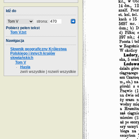
Idź do
strona:
Pobierz pełen tekst
Tom V.txt
Nawigacja
Słownik geograficzny Królestwa
Polskiego i innych krajów
słowiańskich
Tom V
Hasła
zwiń wszystkie
|
rozwiń wszystkie