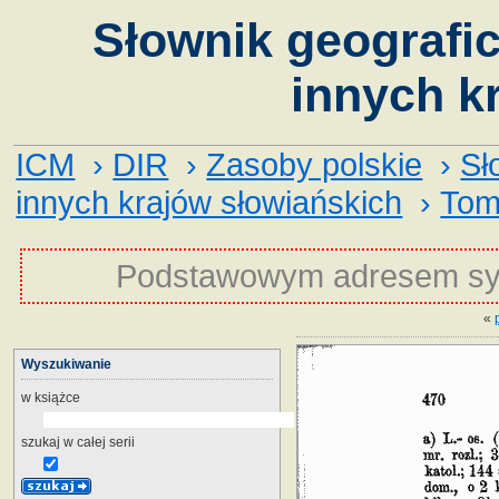
Słownik geografic
innych k
ICM
›
DIR
›
Zasoby polskie
›
Sł
innych krajów słowiańskich
›
Tom
Podstawowym adresem sy
«
Wyszukiwanie
w książce
szukaj w całej serii