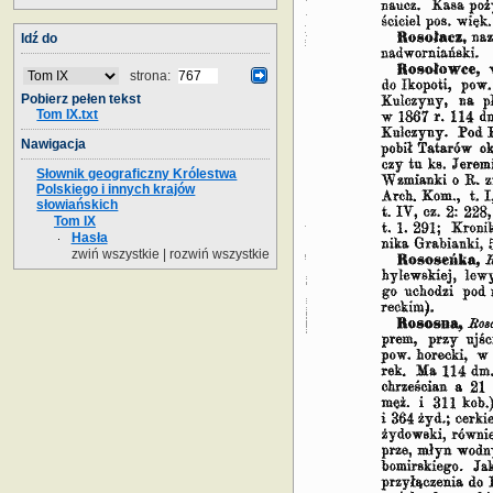
Idź do
strona:
Pobierz pełen tekst
Tom IX.txt
Nawigacja
Słownik geograficzny Królestwa
Polskiego i innych krajów
słowiańskich
Tom IX
Hasła
zwiń wszystkie
|
rozwiń wszystkie