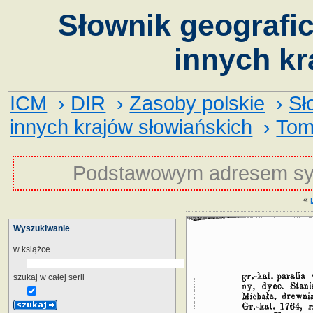
Słownik geografic
innych kr
ICM
›
DIR
›
Zasoby polskie
›
Sł
innych krajów słowiańskich
›
Tom
Podstawowym adresem sy
«
Wyszukiwanie
w książce
szukaj w całej serii