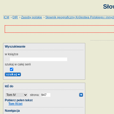
Sło
ICM
›
DIR
›
Zasoby polskie
›
Słownik geograficzny Królestwa Polskiego i innyc
Wyszukiwanie
w książce
szukaj w całej serii
Idź do
strona:
Pobierz pełen tekst
Tom IV.txt
Nawigacja