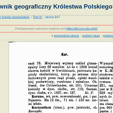
wnik geograficzny Królestwa Polskiego 
h krajów słowiańskich
›
Tom IV
› strona 947
Podstawowym adresem systemu jest
https://dir.icm.edu.pl/pl/
.
«
poprzednia strona
·
pobierz skan
·
pobierz