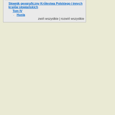
Słownik geograficzny Królestwa Polskiego i innych
krajów słowiańskich
Tom IV
Hasła
zwiń wszystkie
|
rozwiń wszystkie