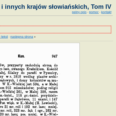
i innych krajów słowiańskich, Tom IV
pełny opis
·
pomoc
·
kontakt
 tekst
·
następna strona
»