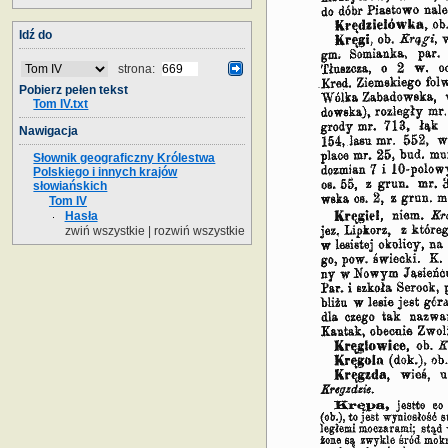
Idź do
strona:
Pobierz pełen tekst
Tom IV.txt
Nawigacja
Słownik geograficzny Królestwa
Polskiego i innych krajów
słowiańskich
Tom IV
Hasła
zwiń wszystkie
|
rozwiń wszystkie