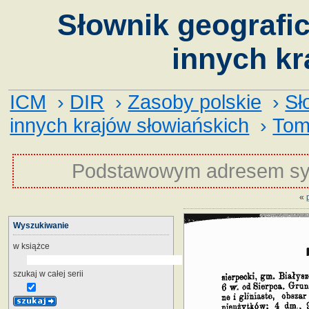
Słownik geografic
innych kr
ICM
›
DIR
›
Zasoby polskie
›
Sł
innych krajów słowiańskich
›
Tom
Podstawowym adresem sy
«
Wyszukiwanie
w książce
szukaj w całej serii