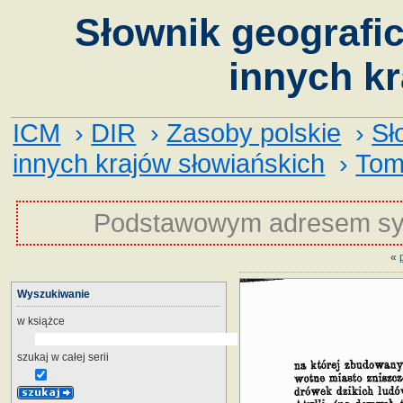
Słownik geografic
innych kr
ICM
›
DIR
›
Zasoby polskie
›
Sł
innych krajów słowiańskich
›
Tom 
Podstawowym adresem sy
«
Wyszukiwanie
w książce
szukaj w całej serii