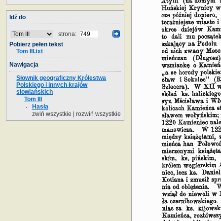
Idź do
strona:
Pobierz pełen tekst
Tom III.txt
Nawigacja
Słownik geograficzny Królestwa
Polskiego i innych krajów
słowiańskich
Tom III
Hasła
zwiń wszystkie
|
rozwiń wszystkie