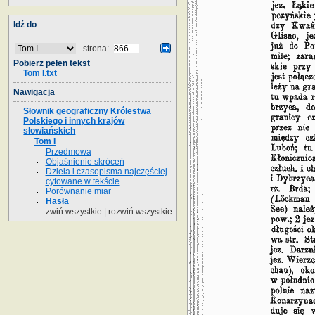
Idź do
strona:
Pobierz pełen tekst
Tom I.txt
Nawigacja
Słownik geograficzny Królestwa
Polskiego i innych krajów
słowiańskich
Tom I
Przedmowa
Objaśnienie skróceń
Dzieła i czasopisma najczęściej
cytowane w tekście
Porównanie miar
Hasła
zwiń wszystkie
|
rozwiń wszystkie