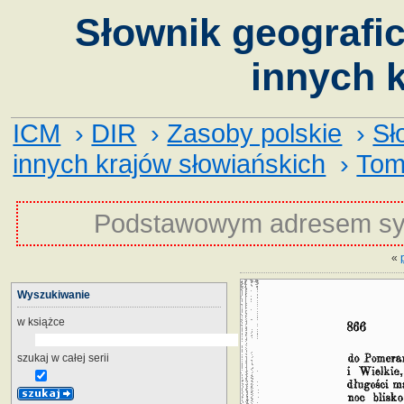
Słownik geografic
innych k
ICM
›
DIR
›
Zasoby polskie
›
Sł
innych krajów słowiańskich
›
Tom
Podstawowym adresem sy
«
Wyszukiwanie
w książce
szukaj w całej serii