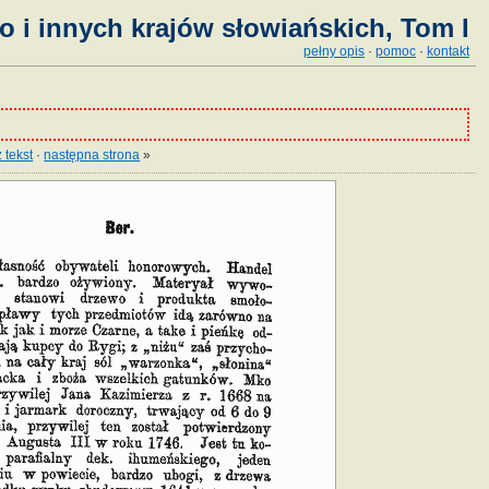
o i innych krajów słowiańskich, Tom I
pełny opis
·
pomoc
·
kontakt
 tekst
·
następna strona
»