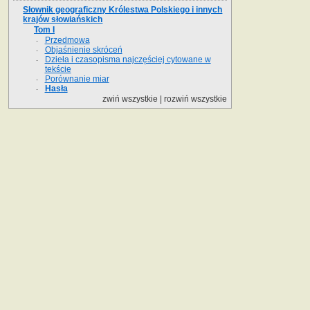
Słownik geograficzny Królestwa Polskiego i innych
krajów słowiańskich
Tom I
Przedmowa
Objaśnienie skróceń
Dzieła i czasopisma najczęściej cytowane w
tekście
Porównanie miar
Hasła
zwiń wszystkie
|
rozwiń wszystkie