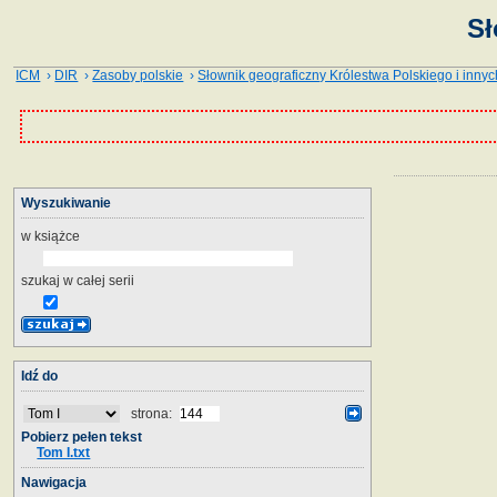
Sł
ICM
›
DIR
›
Zasoby polskie
›
Słownik geograficzny Królestwa Polskiego i innyc
Wyszukiwanie
w książce
szukaj w całej serii
Idź do
strona:
Pobierz pełen tekst
Tom I.txt
Nawigacja