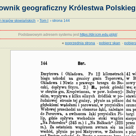
ownik geograficzny Królestwa Polskieg
h krajów słowiańskich
›
Tom I
› strona 144
Podstawowym adresem systemu jest
https://dir.icm.edu.pl/pl/
.
«
poprzednia strona
·
pobierz skan
·
pobierz