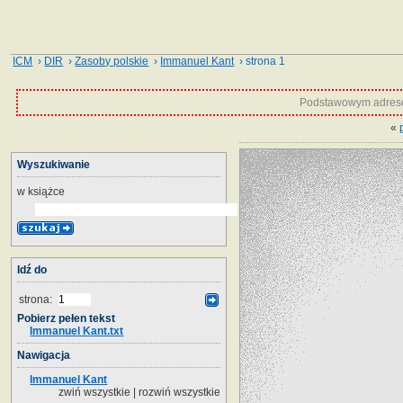
ICM
›
DIR
›
Zasoby polskie
›
Immanuel Kant
› strona 1
Podstawowym adrese
«
Wyszukiwanie
w książce
Idź do
strona:
Pobierz pełen tekst
Immanuel Kant.txt
Nawigacja
Immanuel Kant
zwiń wszystkie
|
rozwiń wszystkie