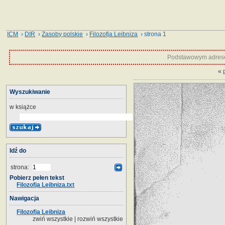
ICM
›
DIR
›
Zasoby polskie
›
Filozofja Leibniza
› strona 1
Podstawowym adrese
«
Wyszukiwanie
w książce
Idź do
strona:
Pobierz pełen tekst
Filozofja Leibniza.txt
Nawigacja
Filozofja Leibniza
zwiń wszystkie
|
rozwiń wszystkie