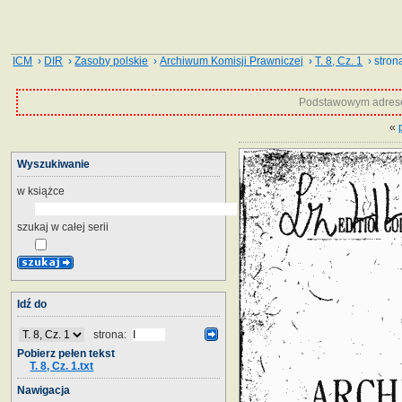
ICM
›
DIR
›
Zasoby polskie
›
Archiwum Komisji Prawniczej
›
T. 8, Cz. 1
› strona
Podstawowym adrese
«
Wyszukiwanie
w książce
szukaj w całej serii
Idź do
strona:
Pobierz pełen tekst
T. 8, Cz. 1.txt
Nawigacja