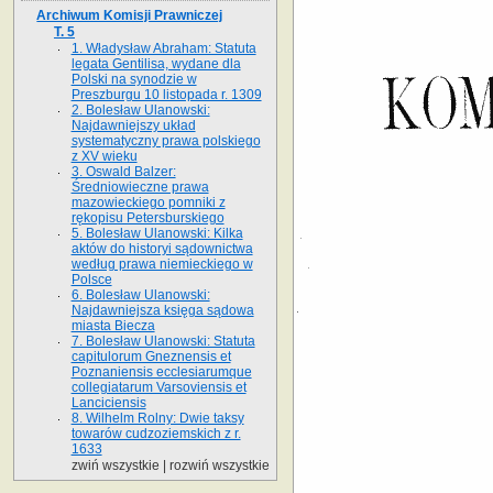
Archiwum Komisji Prawniczej
T. 5
1. Władysław Abraham: Statuta
legata Gentilisa, wydane dla
Polski na syno­dzie w
Preszburgu 10 listopada r. 1309
2. Bolesław Ulanowski:
Najdawniejszy układ
systematyczny prawa polskiego
z XV wieku
3. Oswald Balzer:
Średniowieczne prawa
mazowieckiego pomniki z
rękopisu Petersburskiego
5. Bolesław Ulanowski: Kilka
aktów do historyi sądownictwa
według prawa niemieckiego w
Polsce
6. Bolesław Ulanowski:
Najdawniejsza księga sądowa
miasta Biecza
7. Bolesław Ulanowski: Statuta
capitulorum Gneznensis et
Poznaniensis ecclesiarumque
collegiatarum Varsoviensis et
Lanciciensis
8. Wilhelm Rolny: Dwie taksy
towarów cudzoziemskich z r.
1633
zwiń wszystkie
|
rozwiń wszystkie