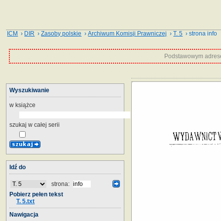
ICM
›
DIR
›
Zasoby polskie
›
Archiwum Komisji Prawniczej
›
T. 5
› strona info
Podstawowym adrese
Wyszukiwanie
w książce
szukaj w całej serii
Idź do
strona:
Pobierz pełen tekst
T. 5.txt
Nawigacja