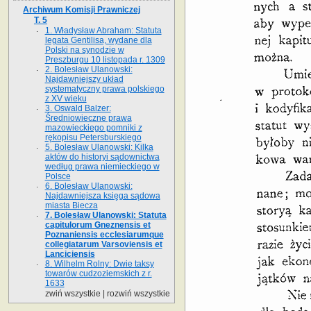
Archiwum Komisji Prawniczej
T. 5
1. Władysław Abraham: Statuta
legata Gentilisa, wydane dla
Polski na syno­dzie w
Preszburgu 10 listopada r. 1309
2. Bolesław Ulanowski:
Najdawniejszy układ
systematyczny prawa polskiego
z XV wieku
3. Oswald Balzer:
Średniowieczne prawa
mazowieckiego pomniki z
rękopisu Petersburskiego
5. Bolesław Ulanowski: Kilka
aktów do historyi sądownictwa
według prawa niemieckiego w
Polsce
6. Bolesław Ulanowski:
Najdawniejsza księga sądowa
miasta Biecza
7. Bolesław Ulanowski: Statuta
capitulorum Gneznensis et
Poznaniensis ecclesiarumque
collegiatarum Varsoviensis et
Lanciciensis
8. Wilhelm Rolny: Dwie taksy
towarów cudzoziemskich z r.
1633
zwiń wszystkie
|
rozwiń wszystkie