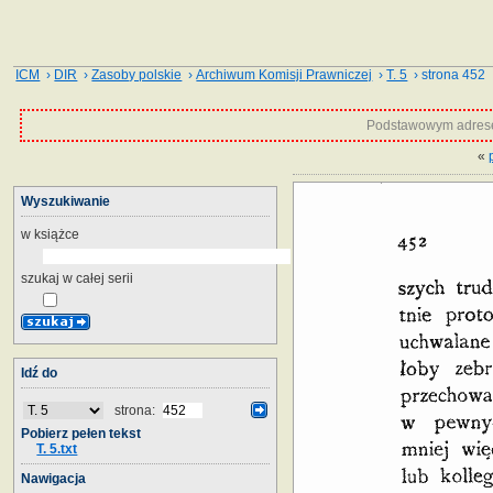
ICM
›
DIR
›
Zasoby polskie
›
Archiwum Komisji Prawniczej
›
T. 5
› strona 452
Podstawowym adrese
«
Wyszukiwanie
w książce
szukaj w całej serii
Idź do
strona:
Pobierz pełen tekst
T. 5.txt
Nawigacja