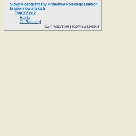
Słownik geograficzny Królestwa Polskiego i innych
krajów słowiańskich
Tom XV cz.2
Hasła
Od Redakcyi
zwiń wszystkie
|
rozwiń wszystkie