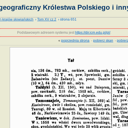
geograficzny Królestwa Polskiego i inn
h krajów słowiańskich
›
Tom XV cz.2
› strona 651
Podstawowym adresem systemu jest
https://dir.icm.edu.pl/pl/
.
«
poprzednia strona
·
pobierz skan
·
pobierz