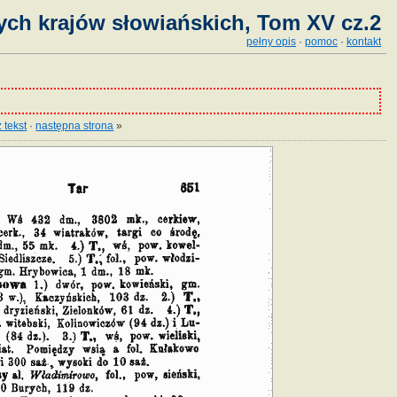
ych krajów słowiańskich, Tom XV cz.2
pełny opis
·
pomoc
·
kontakt
 tekst
·
następna strona
»