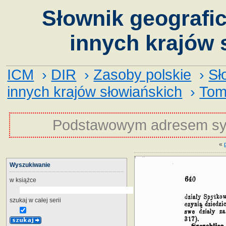
Słownik geografic
innych krajów 
ICM
›
DIR
›
Zasoby polskie
›
Sł
innych krajów słowiańskich
›
Tom
Podstawowym adresem sy
«
Wyszukiwanie
w książce
szukaj w całej serii