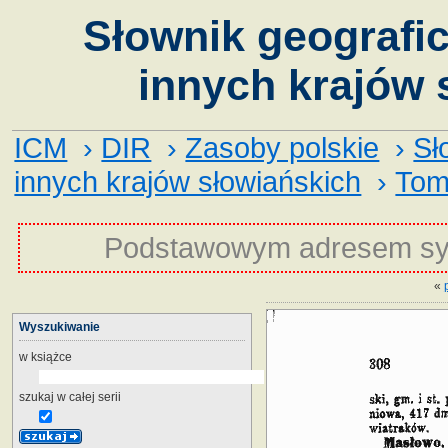
Słownik geografic
innych krajów 
ICM
›
DIR
›
Zasoby polskie
›
Sł
innych krajów słowiańskich
›
Tom
Podstawowym adresem sy
«
Wyszukiwanie
w książce
szukaj w całej serii