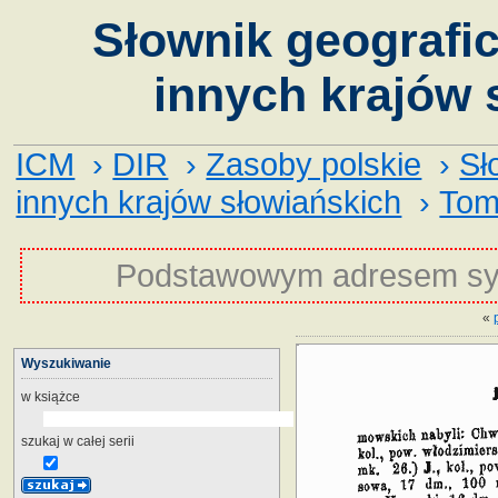
Słownik geografic
innych krajów 
ICM
›
DIR
›
Zasoby polskie
›
Sł
innych krajów słowiańskich
›
Tom
Podstawowym adresem sy
«
Wyszukiwanie
w książce
szukaj w całej serii