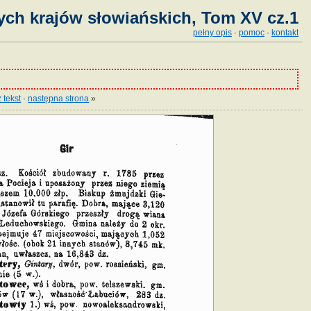
ych krajów słowiańskich, Tom XV cz.1
pełny opis
·
pomoc
·
kontakt
 tekst
·
następna strona
»