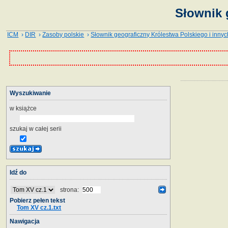
Słownik 
ICM
›
DIR
›
Zasoby polskie
›
Słownik geograficzny Królestwa Polskiego i innyc
Wyszukiwanie
w książce
szukaj w całej serii
Idź do
strona:
Pobierz pełen tekst
Tom XV cz.1.txt
Nawigacja