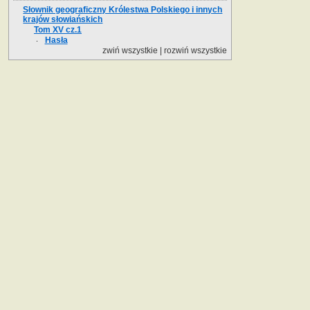
Słownik geograficzny Królestwa Polskiego i innych
krajów słowiańskich
Tom XV cz.1
Hasła
zwiń wszystkie
|
rozwiń wszystkie