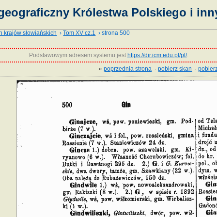
geograficzny Królestwa Polskiego i inn
h krajów słowiańskich
›
Tom XV cz.1
› strona 500
Podstawowym adresem systemu jest
https://dir.icm.edu.pl/pl/
.
«
poprzednia strona
·
pobierz skan
·
pobierz