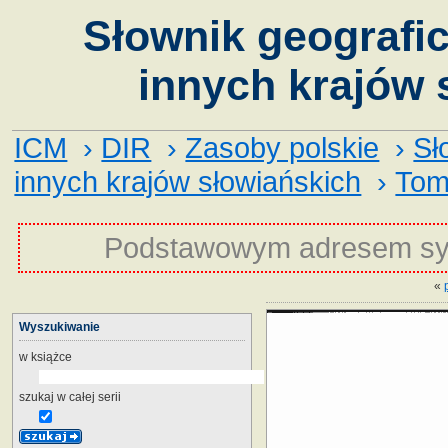
Słownik geografic
innych krajów 
ICM
›
DIR
›
Zasoby polskie
›
Sł
innych krajów słowiańskich
›
Tom
Podstawowym adresem sy
«
Wyszukiwanie
w książce
szukaj w całej serii