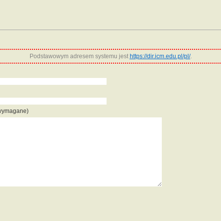
Podstawowym adresem systemu jest
https://dir.icm.edu.pl/pl/
.
 wymagane)