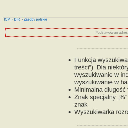
ICM
›
DIR
›
Zasoby polskie
Podstawowym adrese
Funkcja wyszukiwan
treści”). Dla niektó
wyszukiwanie w ind
wyszukiwanie w has
Minimalna długość w
Znak specjalny „%”
znak
Wyszukiwarka rozróż