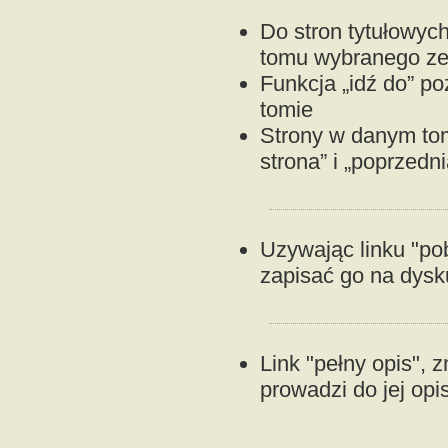
Do stron tytułowyc
tomu wybranego ze s
Funkcja „idź do” p
tomie
Strony w danym to
strona” i „poprzedni
Uzywając linku "p
zapisać go na dysku
Link "pełny opis", z
prowadzi do jej opi