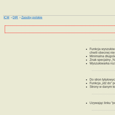
ICM
›
DIR
›
Zasoby polskie
Funkcja wyszukiwan
chwili obecnej ni
Minimalna długość
Znak specjalny „%
Wyszukiwarka rozr
Do stron tytułowy
Funkcja „idź do” 
Strony w danym to
Uzywając linku "p