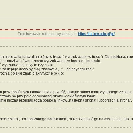
Podstawowym adresem systemu jest
https://dir.icm.edu.pl/pl/
.
ia pozwala na szukanie fraz w treści („wyszukiwanie w treści”). Dla niektórych po
e jest możliwe równoczesne wyszukiwanie w hasłach i indeksie.
 wyszukiwanej frazy to trzy znaki
” zastępuje dowolny ciąg znaków, a „_” – pojedynczy znak
óżnia polskie znaki diakrytyczne (ó ≠ o)
ch poszczególnych tomów można przejść, klikając numer tomu wybranego ze spisu, k
pozwala na przejście do wybranej strony w określonym tomie
mie można przeglądać za pomocą linków „następna strona” i „poprzednia strona”.
obierz skan", umieszczonego nad skanem, można zapisać go na dysku (jako plik T