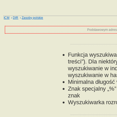
ICM
›
DIR
›
Zasoby polskie
Podstawowym adrese
Funkcja wyszukiwan
treści”). Dla niektó
wyszukiwanie w ind
wyszukiwanie w has
Minimalna długość w
Znak specjalny „%”
znak
Wyszukiwarka rozróż