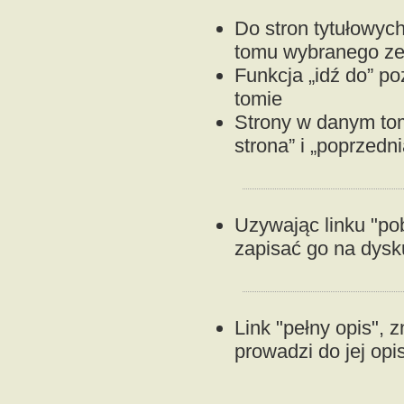
Do stron tytułowyc
tomu wybranego ze s
Funkcja „idź do” p
tomie
Strony w danym to
strona” i „poprzedni
Uzywając linku "p
zapisać go na dysku
Link "pełny opis", z
prowadzi do jej opi