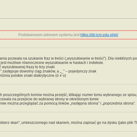
Podstawowym adresem systemu jest
https://dir.icm.edu.pl/pl/
.
ia pozwala na szukanie fraz w treści („wyszukiwanie w treści”). Dla niektórych po
e jest możliwe równoczesne wyszukiwanie w hasłach i indeksie.
 wyszukiwanej frazy to trzy znaki
” zastępuje dowolny ciąg znaków, a „_” – pojedynczy znak
óżnia polskie znaki diakrytyczne (ó ≠ o)
ch poszczególnych tomów można przejść, klikając numer tomu wybranego ze spisu, k
pozwala na przejście do wybranej strony w określonym tomie
mie można przeglądać za pomocą linków „następna strona” i „poprzednia strona”.
obierz skan", umieszczonego nad skanem, można zapisać go na dysku (jako plik T