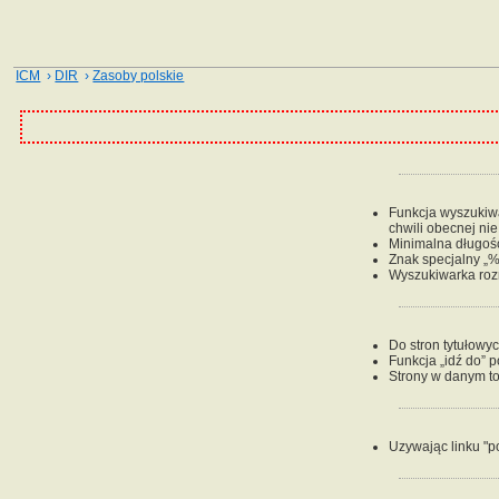
ICM
›
DIR
›
Zasoby polskie
Funkcja wyszukiwan
chwili obecnej ni
Minimalna długość
Znak specjalny „%
Wyszukiwarka rozr
Do stron tytułowy
Funkcja „idź do” 
Strony w danym to
Uzywając linku "p