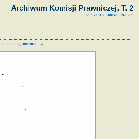
Archiwum Komisji Prawniczej, T. 2
pełny opis
·
pomoc
·
kontakt
 tekst
·
następna strona
»