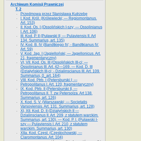
Archiwum Komisji Prawniczej
T. 2
Przedmowa przez Stanisława Kutrzebę
I. Kod. Król. (Królewiecki; — Regiomontanus.
Art. 153)
II. Kod. Os. I (Ossolińskich I-szy; — Ossolinianus
I. Art. 106)
III. Kod. P. II (Puławski II; — Pulaviensis II. Art
134. Summarius, art. 135)
IV. Kod. B. IV (Bandtkiego IV; - Bandtkianus IV.
Art. 59)
V. Kod. Jag. I (Jagielloński; — Jagellonicus. Art.
21, fragmentaryczny)
VI, VII. Kod. Os. III (Ossolińskich III-ci; —
Ossolinianus III. Art. 42—169. — Kod. D. III
(Działyńskich III-ci; - Dzialinscianus III. Art. 109.
Summarius, 0_art. 164)
VIII. Kod. Ptrb. I (Petersburski I; —
Petropolitanus I. Art. 120, fragmentaryczny)
IX. Kod. Ptrb. II (Petersburski II, —
Petropolitanus II. T. zw Petersolza. Art 138.
Summarius, art. 126)
X. Kod. S. V. (Warszawski; — Societatis
Varsoviensis. Art. 131. Summarius, art. 128)
XI, XII. Kod. D. II (Działyńskich II —
Dzialinscianus II. Art. 209, z statutem warckim.
Summarius, art. 130). — Kod. P. I. (Puławski I-
szy — Pulaviensis I. Art. 210, z statutem
warckim. Summarius, art. 130)
XIIa. Kod. Częst. (Częstochowski, —
Claromontanus. Art. 104)