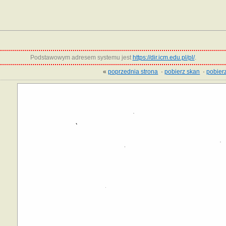
Podstawowym adresem systemu jest
https://dir.icm.edu.pl/pl/
.
«
poprzednia strona
·
pobierz skan
·
pobierz