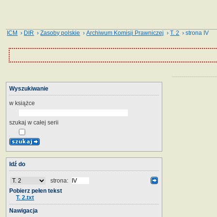
ICM
›
DIR
›
Zasoby polskie
›
Archiwum Komisji Prawniczej
›
T. 2
› strona IV
Wyszukiwanie
w książce
szukaj w całej serii
Idź do
strona:
Pobierz pełen tekst
T. 2.txt
Nawigacja