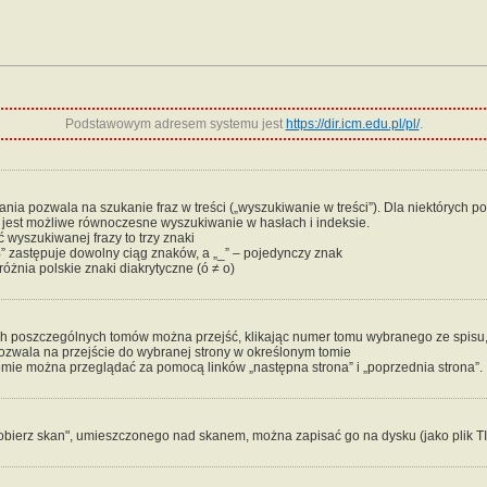
Podstawowym adresem systemu jest
https://dir.icm.edu.pl/pl/
.
ia pozwala na szukanie fraz w treści („wyszukiwanie w treści”). Dla niektórych po
e jest możliwe równoczesne wyszukiwanie w hasłach i indeksie.
 wyszukiwanej frazy to trzy znaki
” zastępuje dowolny ciąg znaków, a „_” – pojedynczy znak
óżnia polskie znaki diakrytyczne (ó ≠ o)
ch poszczególnych tomów można przejść, klikając numer tomu wybranego ze spisu, k
pozwala na przejście do wybranej strony w określonym tomie
mie można przeglądać za pomocą linków „następna strona” i „poprzednia strona”.
obierz skan", umieszczonego nad skanem, można zapisać go na dysku (jako plik T