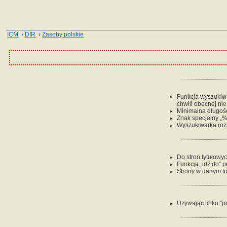
ICM
›
DIR
›
Zasoby polskie
Funkcja wyszukiwan
chwili obecnej ni
Minimalna długość
Znak specjalny „%
Wyszukiwarka rozr
Do stron tytułowy
Funkcja „idź do” 
Strony w danym to
Uzywając linku "p